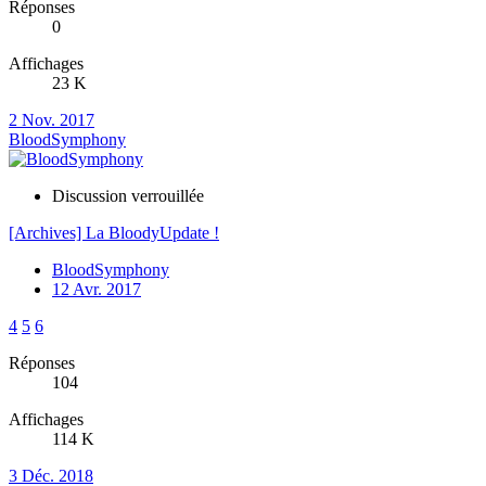
Réponses
0
Affichages
23 K
2 Nov. 2017
BloodSymphony
Discussion verrouillée
[Archives] La BloodyUpdate !
BloodSymphony
12 Avr. 2017
4
5
6
Réponses
104
Affichages
114 K
3 Déc. 2018